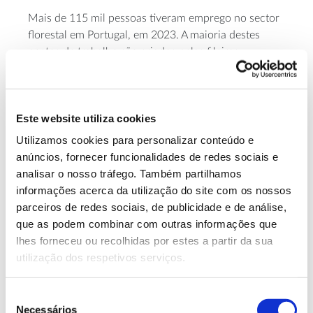
Mais de 115 mil pessoas tiveram emprego no sector
florestal em Portugal, em 2023. A maioria destes
postos de trabalho são criados pelas fileiras
industriais da floresta e pela silvicultura. No total,
cerca de 20 mil empresas contribuíram para este
dinamismo, que é particularmente relevante para
Este website utiliza cookies
revitalizar as áreas rurais.
Utilizamos cookies para personalizar conteúdo e
anúncios, fornecer funcionalidades de redes sociais e
analisar o nosso tráfego. Também partilhamos
informações acerca da utilização do site com os nossos
parceiros de redes sociais, de publicidade e de análise,
que as podem combinar com outras informações que
lhes forneceu ou recolhidas por estes a partir da sua
utilização dos respetivos serviços.
Seleção
Necessários
de