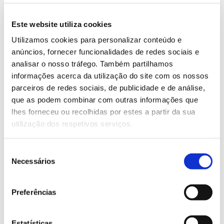
Este website utiliza cookies
Pinheiro-manso: a espécie
Utilizamos cookies para personalizar conteúdo e
anúncios, fornecer funcionalidades de redes sociais e
pioneira que lembra um
analisar o nosso tráfego. Também partilhamos
guarda-sol
informações acerca da utilização do site com os nossos
parceiros de redes sociais, de publicidade e de análise,
que as podem combinar com outras informações que
Embora valorizado noutros tempos pela sua madeira,
lhes forneceu ou recolhidas por estes a partir da sua
matéria-prima da indústria naval, a importância do
utilização dos respetivos serviços.
pinheiro-manso está historicamente relacionada com
o pinhão, o que justifica o milenar interesse pela sua
plantação. Facilmente identificado pela forma da sua
Seleção
copa, que faz lembrar um guarda-sol, o pinheiro-
Necessários
de
manso é uma espécie pioneira, com muito para
consentimento
conhecer neste artigo em colaboração com Isabel
Preferências
Carrasquinho.
Estatísticas