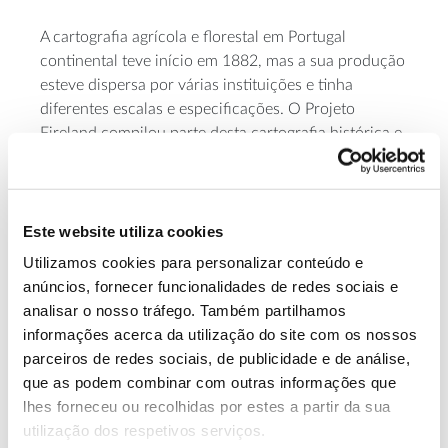
A cartografia agrícola e florestal em Portugal
continental teve início em 1882, mas a sua produção
esteve dispersa por várias instituições e tinha
diferentes escalas e especificações. O Projeto
Fireland compilou parte desta cartografia histórica e
harmonizou-a no Mapa Agrícola e Florestal de
Portugal Continental 1951-1980, comparável à atual
Carta do Uso e Ocupação do Solo, ajudando a
conhecer como evoluiu a nossa paisagem.
Este website utiliza cookies
Utilizamos cookies para personalizar conteúdo e
anúncios, fornecer funcionalidades de redes sociais e
analisar o nosso tráfego. Também partilhamos
informações acerca da utilização do site com os nossos
parceiros de redes sociais, de publicidade e de análise,
que as podem combinar com outras informações que
lhes forneceu ou recolhidas por estes a partir da sua
utilização dos respetivos serviços.