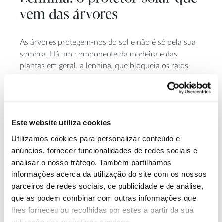
vem das árvores
As árvores protegem-nos do sol e não é só pela sua
sombra. Há um componente da madeira e das
plantas em geral, a lenhina, que bloqueia os raios
ultravioleta, o que tem despertado interesse no
sector da cosmética como ingrediente para proteção
solar. Em Portugal, a investigação nesta área abre
novas possibilidades à valorização deste material
Este website utiliza cookies
florestal, renovável e abundante.
Utilizamos cookies para personalizar conteúdo e
anúncios, fornecer funcionalidades de redes sociais e
analisar o nosso tráfego. Também partilhamos
informações acerca da utilização do site com os nossos
parceiros de redes sociais, de publicidade e de análise,
que as podem combinar com outras informações que
lhes forneceu ou recolhidas por estes a partir da sua
utilização dos respetivos serviços.