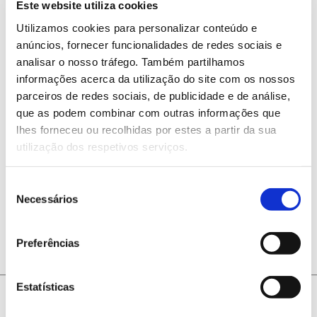
Este website utiliza cookies
Utilizamos cookies para personalizar conteúdo e
anúncios, fornecer funcionalidades de redes sociais e
6 percursos pedestres perto
analisar o nosso tráfego. Também partilhamos
de centros urbanos
informações acerca da utilização do site com os nossos
parceiros de redes sociais, de publicidade e de análise,
que as podem combinar com outras informações que
E se pudesse descobrir, a poucos quilómetros da sua
lhes forneceu ou recolhidas por estes a partir da sua
cidade, recantos de elevado valor natural e
utilização dos respetivos serviços.
paisagístico? Esta é a nossa proposta: percursos
pedestres em zonas florestais nas proximidades de
Seleção
vários centros urbanos, do Alto Douro ao Algarve. A
Necessários
de
pé e sem pressas, caminhe por trilhos repletos de
consentimento
história, sombra e património natural.
Preferências
Estatísticas