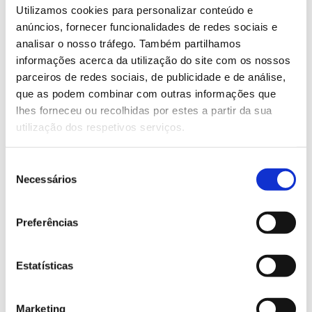
materiais provenientes das árvores, a sua beleza e a
Utilizamos cookies para personalizar conteúdo e
facilidade com que, com imaginação, os podemos
anúncios, fornecer funcionalidades de redes sociais e
utilizar para vários fins, aproveitando a riqueza de
analisar o nosso tráfego. Também partilhamos
cores, aromas e texturas. Interessante a possibilidade
informações acerca da utilização do site com os nossos
de, através desta experiência, despertar a
parceiros de redes sociais, de publicidade e de análise,
curiosidade, convidando os alunos explorarem
que as podem combinar com outras informações que
novas formas de aprender e se envolver com a
lhes forneceu ou recolhidas por estes a partir da sua
realidade concreta que os rodeia.
utilização dos respetivos serviços.
Seleção
Necessários
de
consentimento
O Autor
Preferências
Célia Maria Martins Fernandes Amaral é professora
na Escola Básica S. João de Deus. Concluiu a
licenciatura em Geografia em 1989, e, desde então,
Estatísticas
não mais parou nesta arte de ensinar e aprender. Nas
várias ações que frequentou quis tocar um pouco de
Marketing