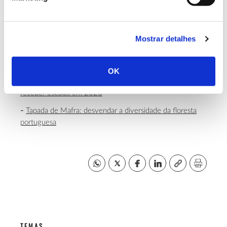
tudo, desde a área científica, à cultura e artes,
direitos humanos, o ambiente e a sustentabilidade, e
o Ser Humano na sua componente mais profunda.
Mostrar detalhes
Consulte informação de apoio
OK
Programas educativos sobre a floresta disponíveis para
receber escolas em 2023
Tapada de Mafra: desvendar a diversidade da floresta
portuguesa
TEMAS