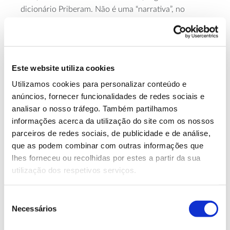
dicionário Priberam. Não é uma “narrativa”, no
sentido de fiabilidade variável anteriormente
referido, mas um encadeamento lógico que procura
a cada passo manter-se fiel ao referencial.
Este website utiliza cookies
Distinguir factos de “narrativas”
Utilizamos cookies para personalizar conteúdo e
anúncios, fornecer funcionalidades de redes sociais e
As associações, como é o caso da APIGRAF –
analisar o nosso tráfego. Também partilhamos
Associação Portuguesa das Indústrias Gráficas e
informações acerca da utilização do site com os nossos
Transformadoras do Papel, sabem bem o quanto é
parceiros de redes sociais, de publicidade e de análise,
difícil alterar “narrativas” mesmo face à verdade mais
que as podem combinar com outras informações que
evidente, seja qual for o interlocutor, individual ou
lhes forneceu ou recolhidas por estes a partir da sua
coletivo, incluindo o estatal.
utilização dos respetivos serviços.
– Sabemo-lo no caso exposto ao início, em que
Seleção
apesar da informação existente sobre o diferente
Necessários
de
resultado da leitura em suportes impressos ou
consentimento
digitais, é difícil afastar a narrativa do “ler é ler”.