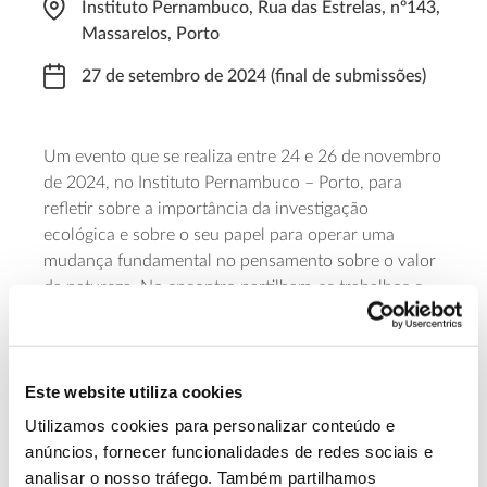
Instituto Pernambuco, Rua das Estrelas, nº143,
Massarelos, Porto
27 de setembro de 2024 (final de submissões)
Um evento que se realiza entre 24 e 26 de novembro
de 2024, no Instituto Pernambuco – Porto, para
refletir sobre a importância da investigação
ecológica e sobre o seu papel para operar uma
mudança fundamental no pensamento sobre o valor
da natureza. No encontro partilham-se trabalhos e
conhecimentos em todos os domínios da ecologia. A
iniciativa é da SPECO – Sociedade Portuguesa de
Ecologia, Biopolis/CIBIO – Centro de Investigação
Este website utiliza cookies
em Biodiversidade e Recursos Genéticos, e CIMAR –
Centro Interdisciplinar de Investigação Marinha e
Utilizamos cookies para personalizar conteúdo e
Ambiental
anúncios, fornecer funcionalidades de redes sociais e
analisar o nosso tráfego. Também partilhamos