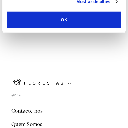
Natureza e florestas procuram jovens voluntários
Mostrar detalhes
no verão 2026
OK
@2026
Contacte-nos
Quem Somos