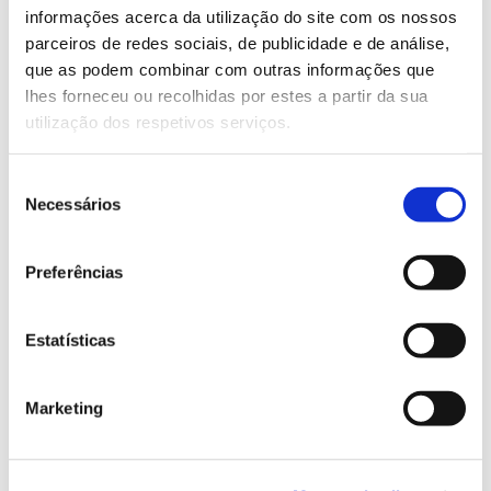
Saiba mais
informações acerca da utilização do site com os nossos
parceiros de redes sociais, de publicidade e de análise,
que as podem combinar com outras informações que
13.07.2026
lhes forneceu ou recolhidas por estes a partir da sua
utilização dos respetivos serviços.
Genoma do priolo e de outras espécies em risco:
conhecer para conservar
Seleção
Necessários
de
consentimento
Preferências
02.07.2026
Registar galhas de Trichi em acácia-das-espigas:
cidadãos chamados a ajudar
Estatísticas
Marketing
25.06.2026