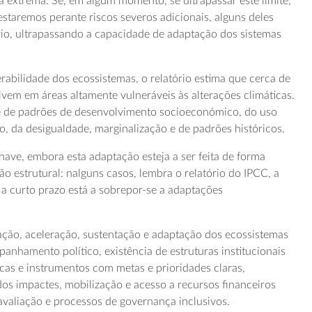
a extrema. Se, em algum momento, se ultrapassar este limite,
staremos perante riscos severos adicionais, alguns deles
ório, ultrapassando a capacidade de adaptação dos sistemas
abilidade dos ecossistemas, o relatório estima que cerca de
ivem em áreas altamente vulneráveis às alterações climáticas.
e de padrões de desenvolvimento socioeconómico, do uso
o, da desigualdade, marginalização e de padrões históricos.
chave, embora esta adaptação esteja a ser feita de forma
são estrutural: nalguns casos, lembra o relatório do IPCC, a
a curto prazo está a sobrepor-se a adaptações
ação, aceleração, sustentação e adaptação dos ecossistemas
nhamento político, existência de estruturas institucionais
icas e instrumentos com metas e prioridades claras,
s impactes, mobilização e acesso a recursos financeiros
valiação e processos de governança inclusivos.