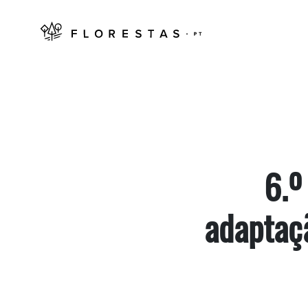
6.º
adaptaçã