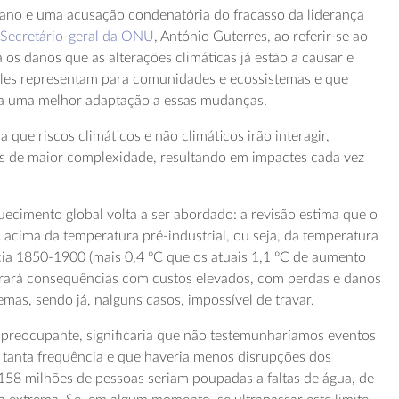
ano e uma acusação condenatória do fracasso da liderança
o
Secretário-geral da ONU
, António Guterres, ao referir-se ao
a os danos que as alterações climáticas já estão a causar e
 eles representam para comunidades e ecossistemas e que
ra uma melhor adaptação a essas mudanças.
 que riscos climáticos e não climáticos irão interagir,
os de maior complexidade, resultando em impactes cada vez
uecimento global volta a ser abordado: a revisão estima que o
 acima da temperatura pré-industrial, ou seja, da temperatura
ia 1850-1900 (mais 0,4 ºC que os atuais 1,1 ºC de aumento
trará consequências com custos elevados, com perdas e danos
mas, sendo já, nalguns casos, impossível de travar.
a preocupante, significaria que não testemunharíamos eventos
tanta frequência e que haveria menos disrupções dos
158 milhões de pessoas seriam poupadas a faltas de água, de