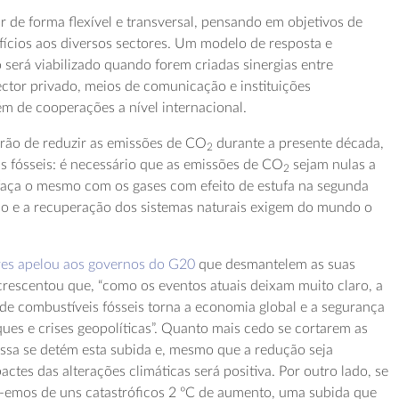
ar de forma flexível e transversal, pensando em objetivos de
ícios aos diversos sectores. Um modelo de resposta e
 será viabilizado quando forem criadas sinergias entre
ector privado, meios de comunicação e instituições
lém de cooperações a nível internacional.
erão de reduzir as emissões de CO
durante a presente década,
2
 fósseis: é necessário que as emissões de CO
sejam nulas a
2
 faça o mesmo com os gases com efeito de estufa na segunda
ão e a recuperação dos sistemas naturais exigem do mundo o
res apelou aos governos do G20
que desmantelem as suas
acrescentou que, “como os eventos atuais deixam muito claro, a
e combustíveis fósseis torna a economia global e a segurança
ques e crises geopolíticas”. Quanto mais cedo se cortarem as
essa se detém esta subida e, mesmo que a redução seja
actes das alterações climáticas será positiva. Por outro lado, se
s-emos de uns catastróficos 2 ºC de aumento, uma subida que