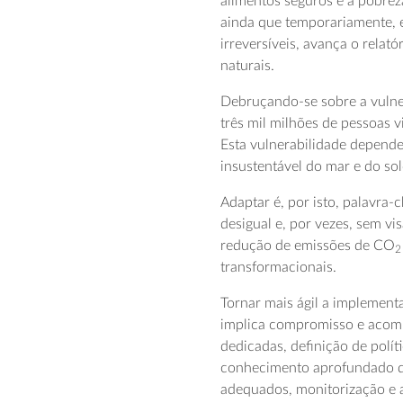
alimentos seguros e à pobrez
ainda que temporariamente, e
irreversíveis, avança o relat
naturais.
Debruçando-se sobre a vulner
três mil milhões de pessoas v
Esta vulnerabilidade depend
insustentável do mar e do sol
Adaptar é, por isto, palavra-
desigual e, por vezes, sem vi
redução de emissões de CO
2
transformacionais.
Tornar mais ágil a implement
implica compromisso e acompa
dedicadas, definição de polít
conhecimento aprofundado do
adequados, monitorização e a