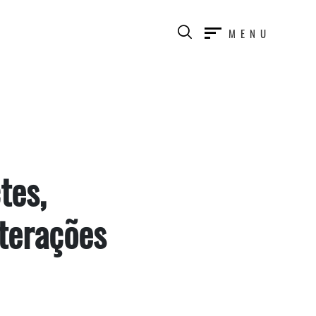
MENU
tes,
lterações