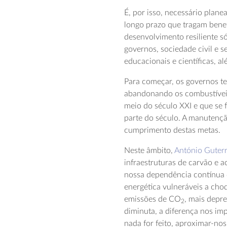
É, por isso, necessário plane
longo prazo que tragam benef
desenvolvimento resiliente só
governos, sociedade civil e s
educacionais e científicas, a
Para começar, os governos t
abandonando os combustíveis
meio do século XXI e que se
parte do século. A manutenç
cumprimento destas metas.
Neste âmbito,
António Guter
infraestruturas de carvão e 
nossa dependência contínua d
energética vulneráveis a cho
emissões de CO
, mais depr
2
diminuta, a diferença nos imp
nada for feito, aproximar-no