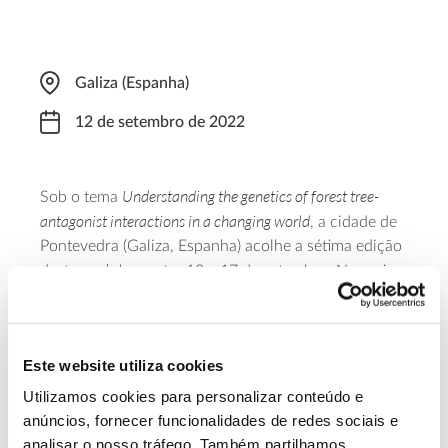
Galiza (Espanha)
12 de setembro de 2022
Understanding the genetics of forest tree-
Sob o tema
antagonist interactions in a changing world
, a cidade de
Pontevedra (Galiza, Espanha) acolhe a sétima edição
workshop
deste
entre 12 e 17 de setembro. Nos seis
dias em que decorre o evento falar-se-á sobre a
defesa e resistência das árvores florestais. A
organização está a cargo do grupo de investigação
Este website utiliza cookies
Genética y ecología de la resistencia en coníferas
, no
Misión Biológica de Galicia
âmbito da
, integrada no
Utilizamos cookies para personalizar conteúdo e
Consejo Superior de Investigaciones Científicas
.
anúncios, fornecer funcionalidades de redes sociais e
analisar o nosso tráfego. Também partilhamos