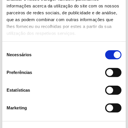
Saiba mais sobre este workshop.
informações acerca da utilização do site com os nossos
parceiros de redes sociais, de publicidade e de análise,
que as podem combinar com outras informações que
13.07.2026
lhes forneceu ou recolhidas por estes a partir da sua
utilização dos respetivos serviços.
Genoma do priolo e de outras espécies em risco:
conhecer para conservar
Seleção
Necessários
de
consentimento
Preferências
02.07.2026
Registar galhas de Trichi em acácia-das-espigas:
Estatísticas
cidadãos chamados a ajudar
Marketing
25.06.2026