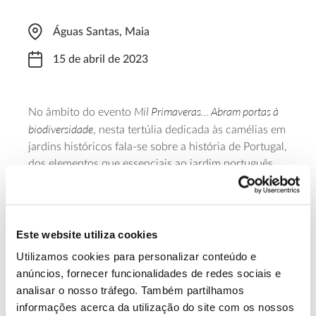
Águas Santas, Maia
15 de abril de 2023
Mil Primaveras… Abram portas à
No âmbito do evento
biodiversidade
, nesta tertúlia dedicada às camélias em
jardins históricos fala-se sobre a história de Portugal,
dos elementos que essenciais ao jardim português
(tais como grandes tanques, azulejos, vista sobre
paisagem envolvente e variedade de espécies
arbóreas e arbustivas de flor), enquadrando-se a
presença desta espécie. O começo desta tertúlia está
Este website utiliza cookies
marcado para as 17h00.
Utilizamos cookies para personalizar conteúdo e
anúncios, fornecer funcionalidades de redes sociais e
Saiba mais sobre esta tertúlia.
analisar o nosso tráfego. Também partilhamos
informações acerca da utilização do site com os nossos