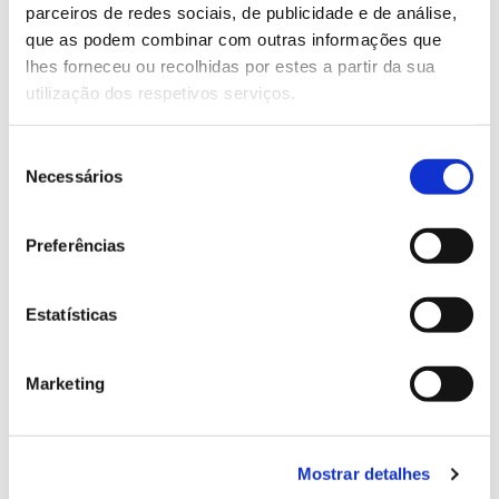
parceiros de redes sociais, de publicidade e de análise,
13.07.2026
que as podem combinar com outras informações que
lhes forneceu ou recolhidas por estes a partir da sua
Genoma do priolo e de outras espécies em risco:
utilização dos respetivos serviços.
conhecer para conservar
Seleção
Necessários
de
consentimento
02.07.2026
Preferências
Registar galhas de Trichi em acácia-das-espigas:
cidadãos chamados a ajudar
Estatísticas
Marketing
25.06.2026
Natureza e florestas procuram jovens voluntários
no verão 2026
Mostrar detalhes