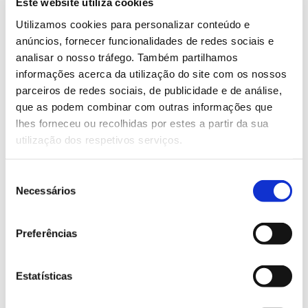
Este website utiliza cookies
dos baldios na envolvência de Manteigas permitiu,
na altura,
proteger a vila
(localizada em pleno vale
Utilizamos cookies para personalizar conteúdo e
glaciar do Zêzere) de enxurradas pelas encostas da
anúncios, fornecer funcionalidades de redes sociais e
serra da estrela. Esta mancha florestal é hoje
analisar o nosso tráfego. Também partilhamos
património único da região, com reconhecida
informações acerca da utilização do site com os nossos
importância paisagística e turística.
parceiros de redes sociais, de publicidade e de análise,
que as podem combinar com outras informações que
Além de Manteigas, o top 5 de municípios com
lhes forneceu ou recolhidas por estes a partir da sua
melhor desempenho no indicador florestal inclui
utilização dos respetivos serviços.
ainda Póvoa de Varzim, Nazaré, Leiria e Pombal,
cinco municípios que receberam Bandeira Verde
Seleção
pelo seu desempenho, tendo em conta a globalidade
Necessários
de
de indicadores avaliados.
consentimento
Preferências
Mais candidaturas a Bandeira
Verde
Estatísticas