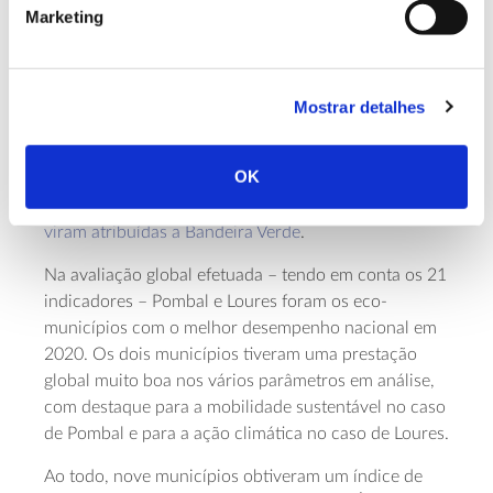
Marketing
A edição 2020 da Bandeira Verde contou com mais
candidaturas: 62 municípios registaram a sua
participação no programa, mais nove do que em
2019 – o que pode ser um sinal positivo no que diz
Mostrar detalhes
respeito à importância dada ao desenvolvimento
local sustentável. Os distritos/regiões com mais
OK
candidaturas foram Lisboa, Coimbra e Região
Autónoma dos Açores. Das 62 candidaturas,
56
viram atribuídas a Bandeira Verde
.
Na avaliação global efetuada – tendo em conta os 21
indicadores – Pombal e Loures foram os eco-
municípios com o melhor desempenho nacional em
2020. Os dois municípios tiveram uma prestação
global muito boa nos vários parâmetros em análise,
com destaque para a mobilidade sustentável no caso
de Pombal e para a ação climática no caso de Loures.
Ao todo, nove municípios obtiveram um índice de