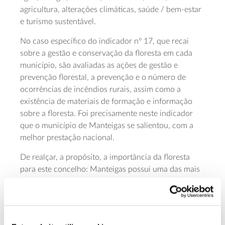
agricultura, alterações climáticas, saúde / bem-estar
e turismo sustentável.
No caso específico do indicador nº 17, que recai
sobre a gestão e conservação da floresta em cada
município, são avaliadas as ações de gestão e
prevenção florestal, a prevenção e o número de
ocorrências de incêndios rurais, assim como a
existência de materiais de formação e informação
sobre a floresta. Foi precisamente neste indicador
que o município de Manteigas se salientou, com a
melhor prestação nacional.
De realçar, a propósito, a importância da floresta
para este concelho: Manteigas possui uma das mais
extensas e emblemáticas manchas florestais de toda
a área do Parque Natural da Serra da Estrela,
incluindo o Perímetro Florestal de Manteigas,
plantado em finais do século XIX. Esta arborização