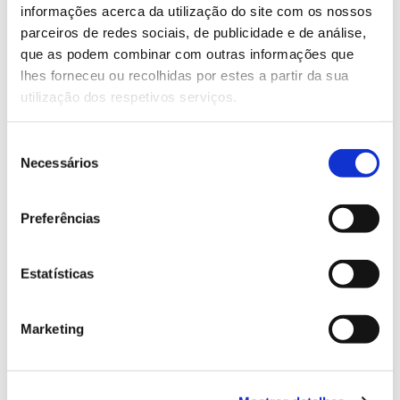
Saiba mais sobre este workshop
informações acerca da utilização do site com os nossos
parceiros de redes sociais, de publicidade e de análise,
que as podem combinar com outras informações que
13.07.2026
lhes forneceu ou recolhidas por estes a partir da sua
utilização dos respetivos serviços.
Genoma do priolo e de outras espécies em risco:
conhecer para conservar
Seleção
Necessários
de
consentimento
02.07.2026
Preferências
Registar galhas de Trichi em acácia-das-espigas:
cidadãos chamados a ajudar
Estatísticas
Marketing
25.06.2026