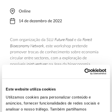
Online
14 de dezembro de 2022
Future Food
Forest
Com organização da SLU
e da
Bioeconomy Network
, este workshop pretende
promover trocas de conhecimento sobre economia
circular entre sectores, com a exploração de
joint ventures
possíveis
na área da bioeconomia.
Neste evento, que decorrerá entre as 13h00 e as
15h15 (hora de Lisboa), falar-se-á sobre as florestas
e sobre o seu futuro se as estratégias atuais falharem
e de que forma a pesquisa pode ajudar os decisores
Este website utiliza cookies
a focar-se nos objetivos traçados. Após três visões
Utilizamos cookies para personalizar conteúdo e
sobre o tema, há lugar para discussão.
anúncios, fornecer funcionalidades de redes sociais e
analisar o nosso tráfego. Também partilhamos