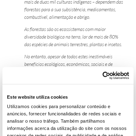
mais de duas mil culturas indígenas – dependem das
florestas para a sua subsistência, medicamentos,
combustível, alimentação e abrigo.
As florestas são os ecossistemas com maior
diversidade biológica na terra, lar de mais de 80%
das espécies de animais terrestres, plantas e insetos.
No entanto, apesar de todos estes inestimáveis
benefícios ecológicos, económicos, sociais e de
saúde, a desflorestação global continua a um ritmo
alarmante – 13 milhões de hectares de floresta são
destruídos anualmente. A desflorestação é
responsável por 12 a 20% das emissões globais de
Este website utiliza cookies
gases de efeito estufa que contribuem para as
Utilizamos cookies para personalizar conteúdo e
alterações climáticas.
anúncios, fornecer funcionalidades de redes sociais e
analisar o nosso tráfego. Também partilhamos
O Dia Internacional das Florestas realiza-se
informações acerca da utilização do site com os nossos
anualmente a 21 de março para reforçar a
parceiros de redes sociais, de publicidade e de análise,