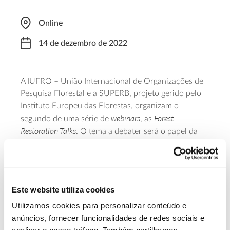
Online
14 de dezembro de 2022
A IUFRO – União Internacional de Organizações de
Pesquisa Florestal e a SUPERB, projeto gerido pelo
Instituto Europeu das Florestas, organizam o
webinars
Forest
segundo de uma série de
, as
Restoration Talks
. O tema a debater será o papel da
biodiversidade no restauro da floresta na Europa, a
partir das 15h00 (hora de Lisboa). O palestrante
desta edição é o belga Bart Muys, especialista em
ecologia e gestão florestal da Universidade Católica
Este website utiliza cookies
Forest Biodiversity in
de Leuven e autor do estudo
Europe
Utilizamos cookies para personalizar conteúdo e
. Registe-se neste evento online através
deste
anúncios, fornecer funcionalidades de redes sociais e
formulário
.