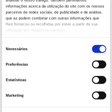
analisar o nosso tráfego. Também partilhamos
informações acerca da utilização do site com os nossos
Saiba mais sobre este webinar
parceiros de redes sociais, de publicidade e de análise,
que as podem combinar com outras informações que
lhes forneceu ou recolhidas por estes a partir da sua
13.07.2026
utilização dos respetivos serviços.
Genoma do priolo e de outras espécies em risco:
conhecer para conservar
Seleção
Necessários
de
consentimento
Preferências
02.07.2026
Registar galhas de Trichi em acácia-das-espigas:
Estatísticas
cidadãos chamados a ajudar
Marketing
25.06.2026