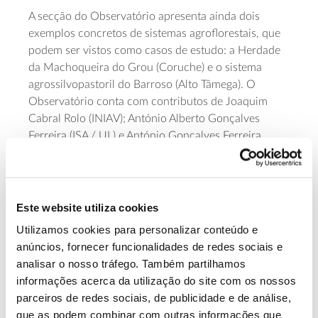
A secção do Observatório apresenta ainda dois
exemplos concretos de sistemas agroflorestais, que
podem ser vistos como casos de estudo: a Herdade
da Machoqueira do Grou (Coruche) e o sistema
agrossilvopastoril do Barroso (Alto Tâmega). O
Observatório conta com contributos de Joaquim
Cabral Rolo (INIAV); António Alberto Gonçalves
Ferreira (ISA / UL) e António Gonçalves Ferreira
(UTAD); Rui Trindade (GPP); Teresa Pinto-Correia e
Élia Pires-Marques (MED / UÉ); Artur Cristóvão
(UTAD), António Montalvão Machado (ADRAT) e
António Cerca Miguel (GPP); e João Marques (GPP).
Este website utiliza cookies
Utilizamos cookies para personalizar conteúdo e
Por fim, a secção “Leituras” abre caminho a um maior
anúncios, fornecer funcionalidades de redes sociais e
conhecimento sobre os sistemas agroflorestais
analisar o nosso tráfego. Também partilhamos
propondo duas obras incontornáveis (Portugal, o
informações acerca da utilização do site com os nossos
Mediterrâneo e o Atlântico, de Orlando Ribeiro com
parceiros de redes sociais, de publicidade e de análise,
1ª edição em 1945, e Subericultura, obra de 1950 de
que as podem combinar com outras informações que
Joaquim Vieira Natividade), a par de uma análise ao