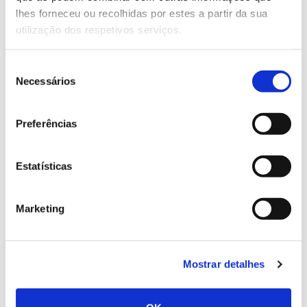
lhes forneceu ou recolhidas por estes a partir da sua
Europeu Agroforestry in the
documento do Parlamento
utilização dos respetivos serviços.
European Union
.
eBook
Leia aqui
, em formato
, a edição 21 da Cultivar.
Seleção
Necessários
de
consentimento
Sistemas agroflorestais em
Preferências
Portugal Continental
Estatísticas
Marketing
Mostrar detalhes