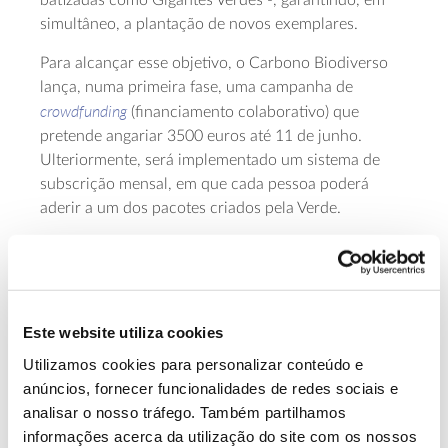
batizadas como Gigantes Verdes -, garantindo, em
simultâneo, a plantação de novos exemplares.
Para alcançar esse objetivo, o Carbono Biodiverso
lança, numa primeira fase, uma campanha de
crowdfunding
(financiamento colaborativo) que
pretende angariar 3500 euros até 11 de junho.
Ulteriormente, será implementado um sistema de
subscrição mensal, em que cada pessoa poderá
aderir a um dos pacotes criados pela Verde.
A associação lembra que cada gesto pode fazer a
diferença na preservação do património arbóreo do
município. Além de albergarem um grande número
de organismos, estas árvores centenárias oferecem
Este website utiliza cookies
também diversos benefícios, entre os quais o
Utilizamos cookies para personalizar conteúdo e
sequestro de carbono. Esta é uma função vital tendo
anúncios, fornecer funcionalidades de redes sociais e
em conta que, de acordo com dados do Pordata, o
analisar o nosso tráfego. Também partilhamos
per
nosso estilo de vida representa, em média e
informações acerca da utilização do site com os nossos
capita
, a libertação de cinco
toneladas
de dióxido de