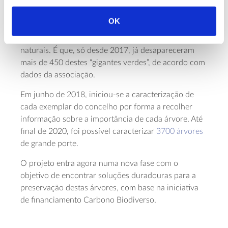
seu promotor e atualmente presidente da Verde,
João Gonçalo Soutinho, rapidamente percebeu que
OK
a informação compilada poderia ser utilizada para
ter um real impacte na preservação destas estruturas
naturais. É que, só desde 2017, já desapareceram
mais de 450 destes “gigantes verdes”, de acordo com
dados da associação.
Em junho de 2018, iniciou-se a caracterização de
cada exemplar do concelho por forma a recolher
informação sobre a importância de cada árvore. Até
final de 2020, foi possível caracterizar
3700 árvores
de grande porte.
O projeto entra agora numa nova fase com o
objetivo de encontrar soluções duradouras para a
preservação destas árvores, com base na iniciativa
de financiamento Carbono Biodiverso.