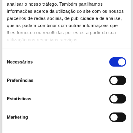
analisar o nosso tráfego. Também partilhamos
Saiba mais sobre a Conferência Cidades
informações acerca da utilização do site com os nossos
Verdes
parceiros de redes sociais, de publicidade e de análise,
que as podem combinar com outras informações que
lhes forneceu ou recolhidas por estes a partir da sua
13.07.2026
utilização dos respetivos serviços.
Genoma do priolo e de outras espécies em risco:
conhecer para conservar
Seleção
Necessários
de
consentimento
Preferências
02.07.2026
Registar galhas de Trichi em acácia-das-espigas:
Estatísticas
cidadãos chamados a ajudar
Marketing