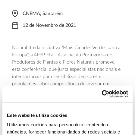
CNEMA, Santarém
12 de Novembro de 2021
No âmbito da iniciativa “Mais Cidades Verdes para a
Europa”, a APPP-FN – Associação Portuguesa de
Produtores de Plantas e Flores Naturais promove
esta conferência, que junta especialistas nacionais e
internacionais para sensibilizar decisores e
populações sobre a importância de investir em
espaços verdes públicos nas cidades. O evento
decorre das 10h30 às 18h30, de dia 12, mas as
inscrições devem ser feitas antecipadamente, até
final de outubro.
Este website utiliza cookies
No mesmo dia e local, a APPP-FN promove
a
Utilizamos cookies para personalizar conteúdo e
exposição
“Plantas e Flores de Portugal”.
anúncios, fornecer funcionalidades de redes sociais e