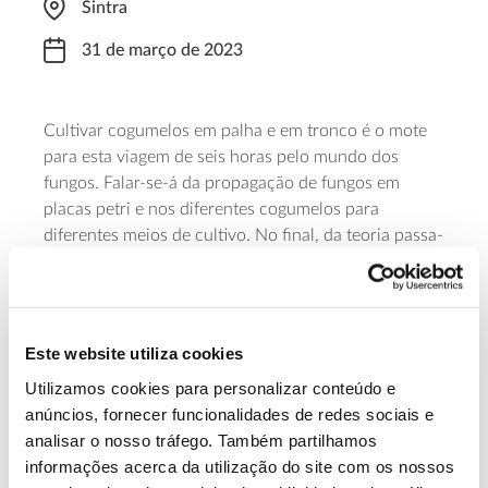
Sintra
31 de março de 2023
Cultivar cogumelos em palha e em tronco é o mote
para esta viagem de seis horas pelo mundo dos
fungos. Falar-se-á da propagação de fungos em
placas petri e nos diferentes cogumelos para
diferentes meios de cultivo. No final, da teoria passa-
se à prática, inoculando-se palha e troncos. O valor
desta formação é de €87 e inclui almoço e lanches,
material de estudo, saco de cultivo de cogumelos e
shitake
toro inoculado com
. Para se inscrever,
Este website utiliza cookies
preencha
este formulário
.
Utilizamos cookies para personalizar conteúdo e
anúncios, fornecer funcionalidades de redes sociais e
Saiba mais sobre esta formação.
analisar o nosso tráfego. Também partilhamos
informações acerca da utilização do site com os nossos