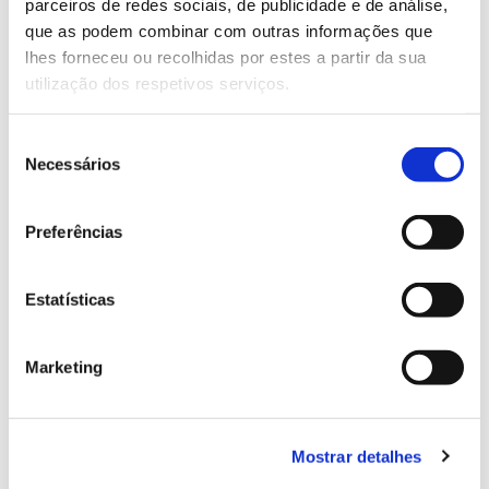
parceiros de redes sociais, de publicidade e de análise,
13.07.2026
que as podem combinar com outras informações que
Genoma do priolo e de outras espécies em risco:
lhes forneceu ou recolhidas por estes a partir da sua
conhecer para conservar
utilização dos respetivos serviços.
Seleção
Necessários
de
02.07.2026
consentimento
Preferências
Registar galhas de Trichi em acácia-das-espigas:
cidadãos chamados a ajudar
Estatísticas
Marketing
25.06.2026
Natureza e florestas procuram jovens voluntários
no verão 2026
Mostrar detalhes