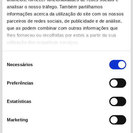
terminam a 20 de dezembro de 2024.
analisar o nosso tráfego. Também partilhamos
informações acerca da utilização do site com os nossos
parceiros de redes sociais, de publicidade e de análise,
Saiba mais
que as podem combinar com outras informações que
lhes forneceu ou recolhidas por estes a partir da sua
utilização dos respetivos serviços.
13.07.2026
Genoma do priolo e de outras espécies em risco:
Seleção
conhecer para conservar
Necessários
de
consentimento
Preferências
02.07.2026
Estatísticas
Registar galhas de Trichi em acácia-das-espigas:
cidadãos chamados a ajudar
Marketing