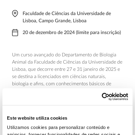
Faculdade de Ciências da Universidade de
Lisboa, Campo Grande, Lisboa
20 de dezembro de 2024 (limite para inscrição)
Um curso avançado do Departamento de Biologia
Animal da Faculdade de Ciências da Universidade de
Lisboa, que decorre entre 27 e 31 janeiro de 2025 e
se destina a licenciados em ciências naturais,
biologia e afins, com conhecimentos básicos de
programação (Python/R) e de processamento de
dados geoespaciais. A formação foca-se nas
ferramentas de aquisição e processamento de dados
de deteção remota (imagens multiespectrais de
Este website utiliza cookies
satélite, drone e terrestres, LiDAR), com foco na
caracterização da vegetação e da paisagem, e nas
Utilizamos cookies para personalizar conteúdo e
suas mudanças ao longo do tempo. As inscrições
anúncios, fornecer funcionalidades de redes sociais e