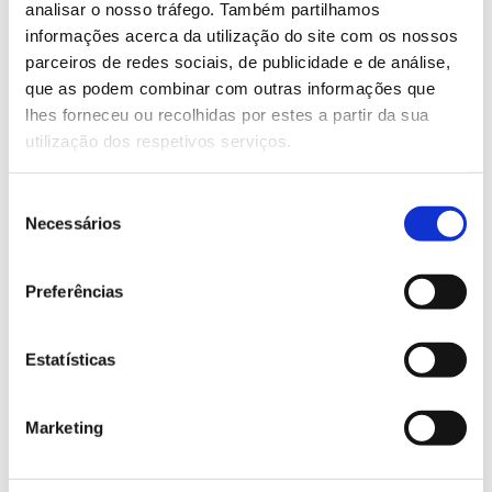
analisar o nosso tráfego. Também partilhamos
Saiba mais sobre este webinar sobre
informações acerca da utilização do site com os nossos
florestas e seca
parceiros de redes sociais, de publicidade e de análise,
que as podem combinar com outras informações que
lhes forneceu ou recolhidas por estes a partir da sua
13.07.2026
utilização dos respetivos serviços.
Genoma do priolo e de outras espécies em risco:
conhecer para conservar
Seleção
Necessários
de
consentimento
Preferências
02.07.2026
Registar galhas de Trichi em acácia-das-espigas:
Estatísticas
cidadãos chamados a ajudar
Marketing