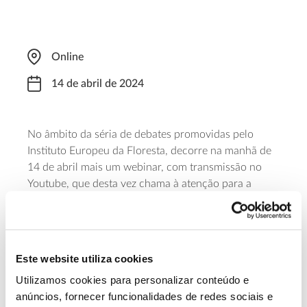
Online
14 de abril de 2024
No âmbito da séria de debates promovidas pelo
Instituto Europeu da Floresta, decorre na manhã de
14 de abril mais um webinar, com transmissão no
Youtube, que desta vez chama à atenção para a
diversidade genética e para o papel, nem sempre
visível, que ela desempenha na adaptação das
florestas à seca. O objetivo é dar a conhecer como a
seca está a afetar as florestas europeias e como a
Este website utiliza cookies
genética pode ajudar a compreender a adaptação à
Utilizamos cookies para personalizar conteúdo e
seca e apoiar soluções práticas.
anúncios, fornecer funcionalidades de redes sociais e