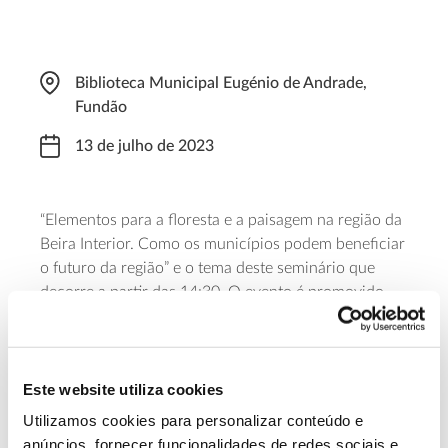
Biblioteca Municipal Eugénio de Andrade,
Fundão
13 de julho de 2023
“Elementos para a floresta e a paisagem na região da
Beira Interior. Como os municípios podem beneficiar
o futuro da região” e o tema deste seminário que
decorre a partir das 14:30. O evento é promovido
pela edilidade do Fundão e pela
ARS Investigação e
Desenvolvimento
, no âmbito do
projeto de
investigação Scapfire
, que estuda um modelo de
ordenamento da paisagem rural capaz de contribuir
Este website utiliza cookies
para a prevenção de incêndios. Para acompanhar é
Utilizamos cookies para personalizar conteúdo e
necessária inscrição
.
anúncios, fornecer funcionalidades de redes sociais e