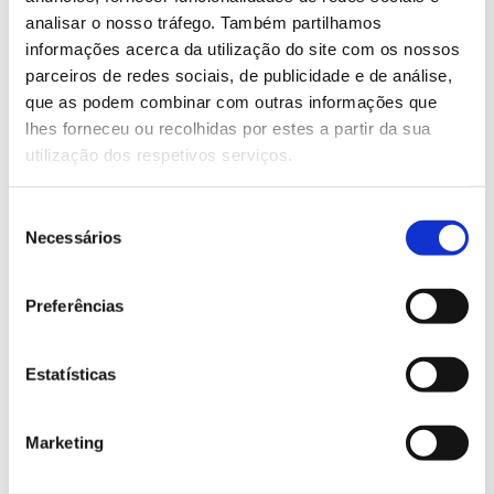
analisar o nosso tráfego. Também partilhamos
Saiba mais sobre este evento do projeto
informações acerca da utilização do site com os nossos
Scapefire
parceiros de redes sociais, de publicidade e de análise,
que as podem combinar com outras informações que
lhes forneceu ou recolhidas por estes a partir da sua
13.07.2026
utilização dos respetivos serviços.
Genoma do priolo e de outras espécies em risco:
Seleção
conhecer para conservar
Necessários
de
consentimento
Preferências
02.07.2026
Estatísticas
Registar galhas de Trichi em acácia-das-espigas:
cidadãos chamados a ajudar
Marketing