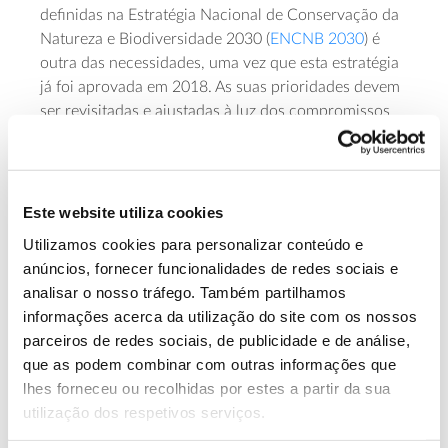
definidas na Estratégia Nacional de Conservação da
Natureza e Biodiversidade 2030 (
ENCNB 2030
) é
outra das necessidades, uma vez que esta estratégia
já foi aprovada em 2018. As suas prioridades devem
ser revisitadas e ajustadas à luz dos compromissos
da Estratégia Europeia para a Biodiversidade 2030 e
dos futuros compromissos da Convenção da
Diversidade Biológica, que estão a ser definidos (em
2022) e em breve serão assumidos.
Este website utiliza cookies
Utilizamos cookies para personalizar conteúdo e
Entre as propostas patentes em “Biodiversidade
anúncios, fornecer funcionalidades de redes sociais e
2030”, está ainda a criação de um grupo de trabalho
analisar o nosso tráfego. Também partilhamos
luso-espanhol que faça a articulação da política de
informações acerca da utilização do site com os nossos
conservação à escala ibérica. A biodiversidade não
parceiros de redes sociais, de publicidade e de análise,
tem nacionalidade nem limites fronteiriços, pelo que
que as podem combinar com outras informações que
as reformas a fazer devem ser coordenadas dentro e
lhes forneceu ou recolhidas por estes a partir da sua
nas zonas de fronteira, especialmente no contexto
utilização dos respetivos serviços.
das alterações climáticas, em que há mais pressão
para uma atuação coerente.