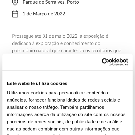
Parque de Serralves, Porto
1 de Março de 2022
Prossegue até 31 de maio 2022, a exposição é
dedicada à exploração e conhecimento do
património natural que caracteriza os territórios que
constituem a Rede dos países da CPLP, verdadeiros
laboratórios vivos de sustentabilidade, distinguidos
pela Unesco.
Este website utiliza cookies
Saiba mais sobre esta exposição
Utilizamos cookies para personalizar conteúdo e
anúncios, fornecer funcionalidades de redes sociais e
analisar o nosso tráfego. Também partilhamos
13.07.2026
informações acerca da utilização do site com os nossos
Genoma do priolo e de outras espécies em risco:
parceiros de redes sociais, de publicidade e de análise,
conhecer para conservar
que as podem combinar com outras informações que