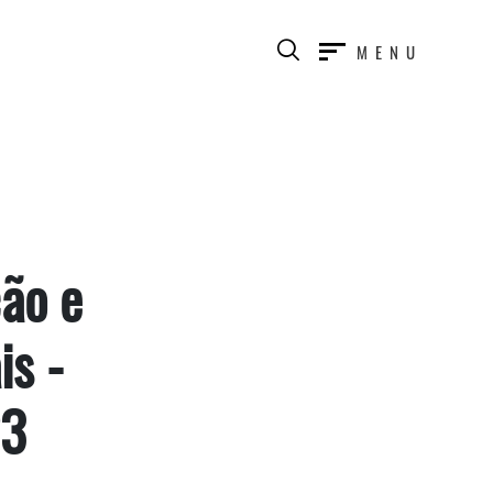
MENU
ção e
is -
23