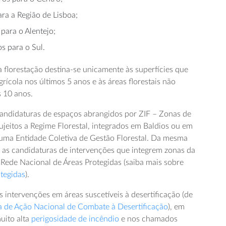
ara a Região de Lisboa;
para o Alentejo;
s para o Sul.
 florestação destina-se unicamente às superfícies que
grícola nos últimos 5 anos e às áreas florestais não
s 10 anos.
 candidaturas de espaços abrangidos por ZIF – Zonas de
sujeitos a Regime Florestal, integrados em Baldios ou em
a uma Entidade Coletiva de Gestão Florestal. Da mesma
 as candidaturas de intervenções que integrem zonas da
Rede Nacional de Áreas Protegidas (saiba mais sobre
otegidas
).
s intervenções em áreas suscetíveis à desertificação (de
 de Ação Nacional de Combate à Desertificação
), em
muito alta
perigosidade de incêndio
e nos chamados