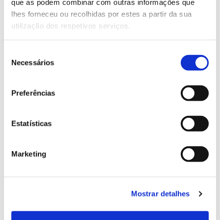
Genoma do priolo e de outras espécies em risco:
que as podem combinar com outras informações que
conhecer para conservar
lhes forneceu ou recolhidas por estes a partir da sua
utilização dos respetivos serviços.
Seleção
Necessários
de
02.07.2026
consentimento
Registar galhas de Trichi em acácia-das-espigas:
Preferências
cidadãos chamados a ajudar
Estatísticas
25.06.2026
Marketing
Natureza e florestas procuram jovens voluntários
no verão 2026
Mostrar detalhes