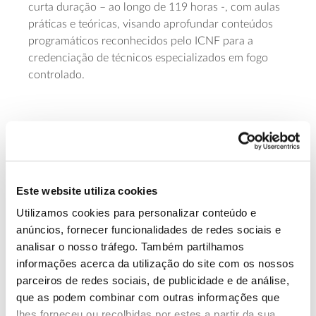
curta duração – ao longo de 119 horas -, com aulas
práticas e teóricas, visando aprofundar conteúdos
programáticos reconhecidos pelo ICNF para a
credenciação de técnicos especializados em fogo
controlado.
Curso de fogo controlado em
sete módulos
Este website utiliza cookies
Esta 8ª edição divide-se em 70 horas práticas de
Utilizamos cookies para personalizar conteúdo e
fogo controlado, complementadas com 49 horas de
anúncios, fornecer funcionalidades de redes sociais e
aulas na ESAC.
analisar o nosso tráfego. Também partilhamos
Desde uma introdução sobre a floresta portuguesa
informações acerca da utilização do site com os nossos
ao historial do uso do fogo, vários são os temas a
parceiros de redes sociais, de publicidade e de análise,
explorar nesta formação dada por Joaquim Sande
que as podem combinar com outras informações que
Silva, que se divide em
sete módulos
:
lhes forneceu ou recolhidas por estes a partir da sua