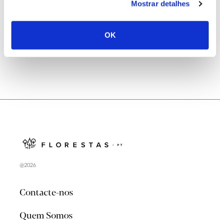
Mostrar detalhes
Natureza e florestas procuram jovens voluntários
no verão 2026
OK
@2026
Contacte-nos
Quem Somos