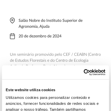
Salão Nobre do Instituto Superior de
Agronomia, Ajuda
20 de dezembro de 2024
Um seminário promovido pelo CEF / CEABN (Centro
de Estudos Florestais e do Centro de Ecologia
Aplicada Professor Baeta Neves) que tem como
convidado Miguel Lajas, do Departamento Científico
do Parque Nacional da Gorongosa, em Moçambique.
O objetivo é dar a conhecer o trabalho desenvolvido
Este website utiliza cookies
por este Departamento no enorme Parque, onde se
tem usado a ciência para orientar a gestão adaptativa
Utilizamos cookies para personalizar conteúdo e
dos ecossistemas e da vida selvagem.
anúncios, fornecer funcionalidades de redes sociais e
analisar o nosso tráfego. Também partilhamos