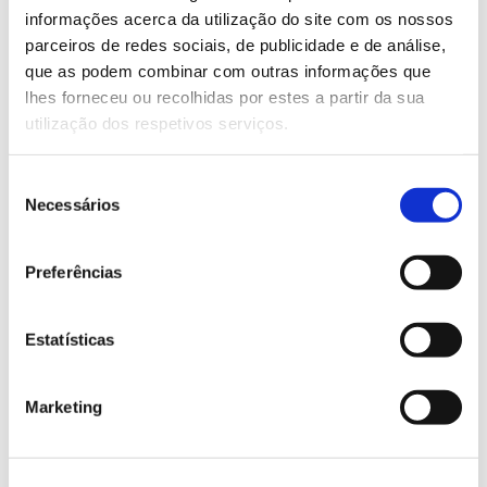
Saiba mais
informações acerca da utilização do site com os nossos
parceiros de redes sociais, de publicidade e de análise,
que as podem combinar com outras informações que
13.07.2026
lhes forneceu ou recolhidas por estes a partir da sua
utilização dos respetivos serviços.
Genoma do priolo e de outras espécies em risco:
conhecer para conservar
Seleção
Necessários
de
consentimento
Preferências
02.07.2026
Registar galhas de Trichi em acácia-das-espigas:
Estatísticas
cidadãos chamados a ajudar
Marketing
25.06.2026