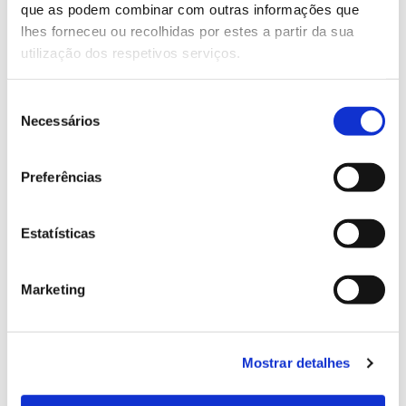
que as podem combinar com outras informações que
Genoma do priolo e de outras espécies em risco:
lhes forneceu ou recolhidas por estes a partir da sua
conhecer para conservar
utilização dos respetivos serviços.
Seleção
Necessários
de
02.07.2026
consentimento
Registar galhas de Trichi em acácia-das-espigas:
Preferências
cidadãos chamados a ajudar
Estatísticas
25.06.2026
Marketing
Natureza e florestas procuram jovens voluntários
no verão 2026
Mostrar detalhes