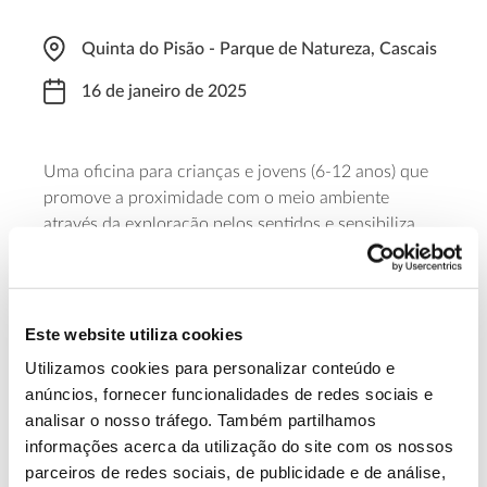
Quinta do Pisão - Parque de Natureza, Cascais
16 de janeiro de 2025
Uma oficina para crianças e jovens (6-12 anos) que
promove a proximidade com o meio ambiente
através da exploração pelos sentidos e sensibiliza
para a defesa e valorização do património natural,
dando a conhecer os ecossistemas da Quinta do
Pisão. A atividade, que decorre das 10 às 17 horas,
tem um custo de 5 euros e requer inscrição.
Este website utiliza cookies
Utilizamos cookies para personalizar conteúdo e
Saiba mais
anúncios, fornecer funcionalidades de redes sociais e
analisar o nosso tráfego. Também partilhamos
informações acerca da utilização do site com os nossos
13.07.2026
parceiros de redes sociais, de publicidade e de análise,