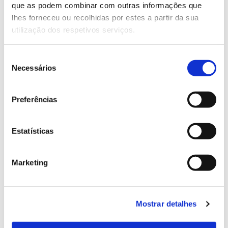
que as podem combinar com outras informações que
Genoma do priolo e de outras espécies em risco:
lhes forneceu ou recolhidas por estes a partir da sua
conhecer para conservar
utilização dos respetivos serviços.
Seleção
Necessários
de
02.07.2026
consentimento
Registar galhas de Trichi em acácia-das-espigas:
Preferências
cidadãos chamados a ajudar
Estatísticas
25.06.2026
Marketing
Natureza e florestas procuram jovens voluntários
no verão 2026
Mostrar detalhes