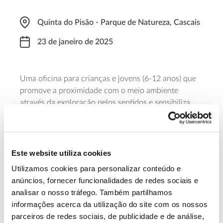
Quinta do Pisão - Parque de Natureza, Cascais
23 de janeiro de 2025
Uma oficina para crianças e jovens (6-12 anos) que
promove a proximidade com o meio ambiente
através da exploração pelos sentidos e sensibiliza
para a defesa e valorização do património natural,
dando a conhecer os ecossistemas da Quinta do
Pisão. A atividade, que decorre das 10 às 17 horas,
tem um custo de 5 euros e requer inscrição.
Este website utiliza cookies
Utilizamos cookies para personalizar conteúdo e
Saiba mais
anúncios, fornecer funcionalidades de redes sociais e
analisar o nosso tráfego. Também partilhamos
informações acerca da utilização do site com os nossos
13.07.2026
parceiros de redes sociais, de publicidade e de análise,