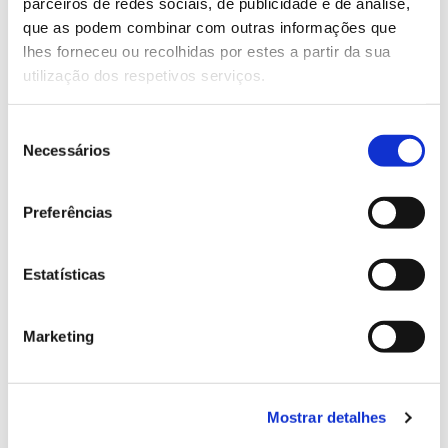
parceiros de redes sociais, de publicidade e de análise,
13.07.2026
que as podem combinar com outras informações que
Genoma do priolo e de outras espécies em risco:
lhes forneceu ou recolhidas por estes a partir da sua
conhecer para conservar
utilização dos respetivos serviços.
Seleção
Necessários
de
02.07.2026
consentimento
Preferências
Registar galhas de Trichi em acácia-das-espigas:
cidadãos chamados a ajudar
Estatísticas
Marketing
25.06.2026
Natureza e florestas procuram jovens voluntários
no verão 2026
Mostrar detalhes