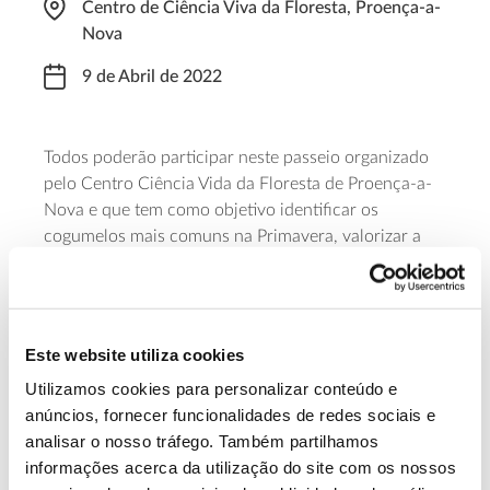
Centro de Ciência Viva da Floresta, Proença-a-
Nova
9 de Abril de 2022
Todos poderão participar neste passeio organizado
pelo Centro Ciência Vida da Floresta de Proença-a-
Nova e que tem como objetivo identificar os
cogumelos mais comuns na Primavera, valorizar a
importância da micologia e do potencial ecológico
dos cogumelos, bem como promover as boas
práticas na colheita dos cogumelos. Esta atividade
inclui um almoço e requer inscrição prévia, que pode
Este website utiliza cookies
ser feita
aqui
.
Utilizamos cookies para personalizar conteúdo e
anúncios, fornecer funcionalidades de redes sociais e
Saiba mais sobre esta iniciativa
analisar o nosso tráfego. Também partilhamos
informações acerca da utilização do site com os nossos