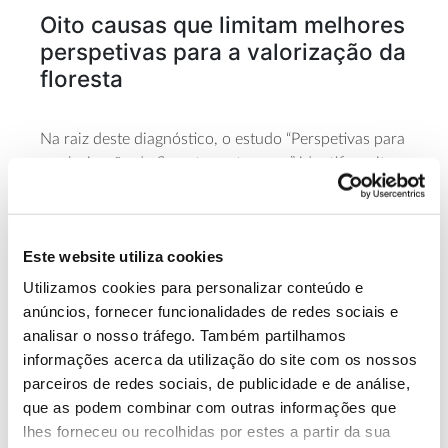
Oito causas que limitam melhores
perspetivas para a valorização da
floresta
Na raiz deste diagnóstico, o estudo “Perspetivas para
a valorização da floresta portuguesa” identifica oito
causas estruturais e limitantes:
Valor económico limitado, sem remuneração total
dos ativos das florestas.
Este website utiliza cookies
Neste ponto, sublinhou-se que o retorno económico
Utilizamos cookies para personalizar conteúdo e
direto da produção florestal é baixo, (estimado em
anúncios, fornecer funcionalidades de redes sociais e
menos de 7%) e que os riscos inerentes à floresta
analisar o nosso tráfego. Também partilhamos
reduzem a atratividade para investir, mas que as
externalidades e serviços indiretos, que incluem os
informações acerca da utilização do site com os nossos
serviços de ecossistema, têm um peso significativo
parceiros de redes sociais, de publicidade e de análise,
no valor indireto gerado pela floresta. O facto desta
que as podem combinar com outras informações que
vertente de serviços continuar a não ser remunerada
lhes forneceu ou recolhidas por estes a partir da sua
condiciona o retorno. Só a vertente de sequestro