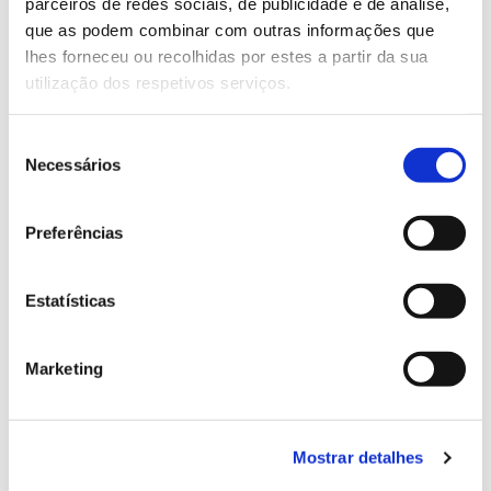
parceiros de redes sociais, de publicidade e de análise,
13.07.2026
que as podem combinar com outras informações que
Genoma do priolo e de outras espécies em risco:
lhes forneceu ou recolhidas por estes a partir da sua
conhecer para conservar
utilização dos respetivos serviços.
Seleção
Necessários
de
02.07.2026
consentimento
Preferências
Registar galhas de Trichi em acácia-das-espigas:
cidadãos chamados a ajudar
Estatísticas
Marketing
25.06.2026
Natureza e florestas procuram jovens voluntários
no verão 2026
Mostrar detalhes