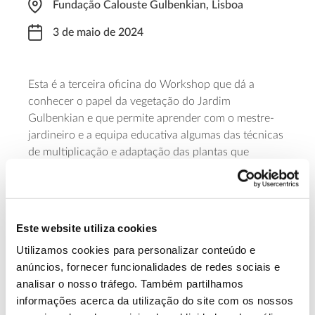
Fundação Calouste Gulbenkian, Lisboa
3 de maio de 2024
Esta é a terceira oficina do Workshop que dá a
conhecer o papel da vegetação do Jardim
Gulbenkian e que permite aprender com o mestre-
jardineiro e a equipa educativa algumas das técnicas
de multiplicação e adaptação das plantas que
permitem manter o património genético e biodiverso
deste espaço verde em Lisboa. A 3 de maio, o tema
em foco são as técnicas de mergulhia e alporquia. A
atividade destina-se a adultos e jovens com pelo
Este website utiliza cookies
menos 16 anos.
Utilizamos cookies para personalizar conteúdo e
anúncios, fornecer funcionalidades de redes sociais e
Saiba mais
analisar o nosso tráfego. Também partilhamos
informações acerca da utilização do site com os nossos