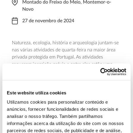
Montado do Freixo do Meio, Montemor-o-
Novo
27 de novembro de 2024
Natureza, ecologia, história e arqueologia juntam-se
nas várias atividades de quarta-feira na maior área
privada protegida em Portugal. As atividades
requerem inscrição prévia e entre elas estão uma
Visita Guiada “As Origens”
com o arqueólogo
Manuel Calado, uma
Visita Guiada “O Montado do
Freixo do Meio”
com Alfredo Sendim e um
Este website utiliza cookies
Almoço
na “Cantina Cabana dos Bois”.
Utilizamos cookies para personalizar conteúdo e
Saiba mais
anúncios, fornecer funcionalidades de redes sociais e
analisar o nosso tráfego. Também partilhamos
informações acerca da utilização do site com os nossos
13.07.2026
parceiros de redes sociais, de publicidade e de análise,