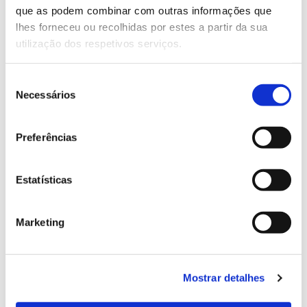
que as podem combinar com outras informações que
Genoma do priolo e de outras espécies em risco:
lhes forneceu ou recolhidas por estes a partir da sua
conhecer para conservar
utilização dos respetivos serviços.
Seleção
Necessários
de
02.07.2026
consentimento
Registar galhas de Trichi em acácia-das-espigas:
Preferências
cidadãos chamados a ajudar
Estatísticas
25.06.2026
Marketing
Natureza e florestas procuram jovens voluntários
no verão 2026
Mostrar detalhes