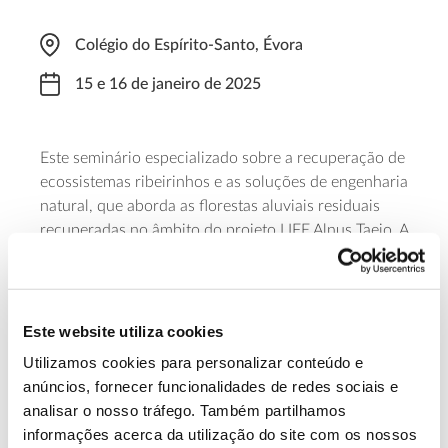
Colégio do Espírito-Santo, Évora
15 e 16 de janeiro de 2025
Este seminário especializado sobre a recuperação de
ecossistemas ribeirinhos e as soluções de engenharia
natural, que aborda as florestas aluviais residuais
recuperadas no âmbito do projeto LIFE Alnus Taejo. A
iniciativa, que decorre das 10 às 18 horas, dirige-se a
estudantes nas áreas de Engenharia, Biologia,
Ecologia e afins, assim como a profissionais ligados
ao ambiente. As inscrições são gratuitas, mas o
Este website utiliza cookies
número de participantes limitado.
Utilizamos cookies para personalizar conteúdo e
anúncios, fornecer funcionalidades de redes sociais e
Saiba mais
analisar o nosso tráfego. Também partilhamos
informações acerca da utilização do site com os nossos