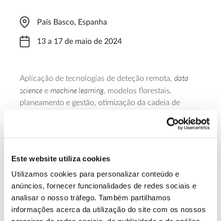
País Basco, Espanha
13 a 17 de maio de 2024
data
Aplicação de tecnologias de deteção remota,
science
machine learning
e
, modelos florestais,
planeamento e gestão, otimização da cadeia de
abastecimento florestal e sistemas de análises
florestais sob influência das alterações climáticas são
20th Symposium on
alguns dos temas em foco no
Systems Analysis in Forest Resources
(SSAFR 2024), que
Este website utiliza cookies
decorre no País Basco.
Utilizamos cookies para personalizar conteúdo e
anúncios, fornecer funcionalidades de redes sociais e
Saiba mais sobre o SSAFR 2024
analisar o nosso tráfego. Também partilhamos
informações acerca da utilização do site com os nossos