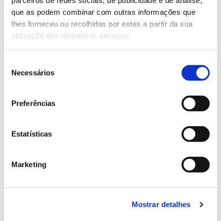
parceiros de redes sociais, de publicidade e de análise,
13.07.2026
que as podem combinar com outras informações que
Genoma do priolo e de outras espécies em risco:
lhes forneceu ou recolhidas por estes a partir da sua
conhecer para conservar
utilização dos respetivos serviços.
Seleção
Necessários
de
02.07.2026
consentimento
Registar galhas de Trichi em acácia-das-espigas:
Preferências
cidadãos chamados a ajudar
Estatísticas
Marketing
25.06.2026
Natureza e florestas procuram jovens voluntários
no verão 2026
Mostrar detalhes