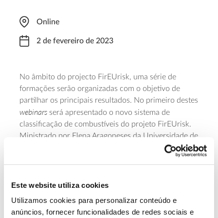
Online
2 de fevereiro de 2023
No âmbito do projecto FirEUrisk, uma série de
formações serão organizadas com o objetivo de
partilhar os principais resultados. No primeiro destes
webinars
será apresentado o novo sistema de
classificação de combustíveis do projeto FirEUrisk.
Ministrado por Elena Aragoneses da Universidade de
Alcalá, Espanha, destina-se a estudantes de pós-
graduação e doutoramento, investigadores e todos
os envolvidos na gestão do risco de incêndios
florestais. Conheça
aqui a programação
deste
Este website utiliza cookies
webinar
, que decorrerá entre as 9h00 e as 11h00
Utilizamos cookies para personalizar conteúdo e
(hora de Lisboa). Para participar,
inscreva-se
até 26
anúncios, fornecer funcionalidades de redes sociais e
de janeiro de 2023.