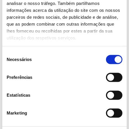
analisar o nosso tráfego. Também partilhamos
informações acerca da utilização do site com os nossos
Saiba mais sobre este webinar.
parceiros de redes sociais, de publicidade e de análise,
que as podem combinar com outras informações que
lhes forneceu ou recolhidas por estes a partir da sua
13.07.2026
utilização dos respetivos serviços.
Genoma do priolo e de outras espécies em risco:
conhecer para conservar
Seleção
Necessários
de
consentimento
Preferências
02.07.2026
Registar galhas de Trichi em acácia-das-espigas:
Estatísticas
cidadãos chamados a ajudar
Marketing