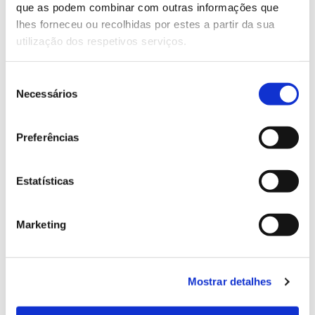
que as podem combinar com outras informações que
Genoma do priolo e de outras espécies em risco:
lhes forneceu ou recolhidas por estes a partir da sua
conhecer para conservar
utilização dos respetivos serviços.
Seleção
Necessários
de
02.07.2026
consentimento
Registar galhas de Trichi em acácia-das-espigas:
Preferências
cidadãos chamados a ajudar
Estatísticas
25.06.2026
Marketing
Natureza e florestas procuram jovens voluntários
no verão 2026
Mostrar detalhes