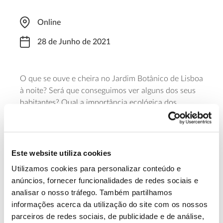
Online
28 de Junho de 2021
O que se ouve e cheira no Jardim Botânico de Lisboa
à noite? Será que conseguimos ver alguns dos seus
habitantes? Qual a importância ecológica dos
jardins? Venha conhecer a resposta a estas questões
nesta iniciativa do Jardim Botânico de Lisboa, com
início às 20h00. A inscrição tem um custo de 2,5
euros e pode ser realizada através do
formulário
.
Este website utiliza cookies
Utilizamos cookies para personalizar conteúdo e
Saiba mais sobre esta visita
anúncios, fornecer funcionalidades de redes sociais e
analisar o nosso tráfego. Também partilhamos
informações acerca da utilização do site com os nossos
13.07.2026
parceiros de redes sociais, de publicidade e de análise,