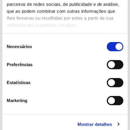
parceiros de redes sociais, de publicidade e de análise,
13.07.2026
que as podem combinar com outras informações que
lhes forneceu ou recolhidas por estes a partir da sua
Genoma do priolo e de outras espécies em risco:
utilização dos respetivos serviços.
conhecer para conservar
Seleção
Necessários
de
consentimento
02.07.2026
Preferências
Registar galhas de Trichi em acácia-das-espigas:
cidadãos chamados a ajudar
Estatísticas
Marketing
25.06.2026
Natureza e florestas procuram jovens voluntários
no verão 2026
Mostrar detalhes