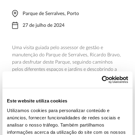
Parque de Serralves, Porto
27 de julho de 2024
Uma visita guiada pelo assessor de gestão e
manutenção do Parque de Serralves, Ricardo Bravo,
para desfrutar deste Parque, seguindo caminhos
pelos diferentes espaços e jardins e descobrindo a
habitat
diversidade de espécies a que ele serve de
. O
ponto de encontro está marcado para as 15:00, na
receção do Museu. A participação, limitada a 20
participantes, requer a aquisição de bilhete.
Este website utiliza cookies
Utilizamos cookies para personalizar conteúdo e
Saiba mais sobre esta visita sazonal de
anúncios, fornecer funcionalidades de redes sociais e
verão
analisar o nosso tráfego. Também partilhamos
informações acerca da utilização do site com os nossos