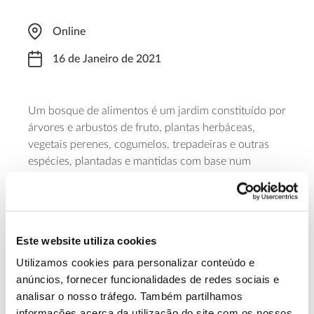
Online
16 de Janeiro de 2021
Um bosque de alimentos é um jardim constituído por
árvores e arbustos de fruto, plantas herbáceas,
vegetais perenes, cogumelos, trepadeiras e outras
espécies, plantadas e mantidas com base num
sistema natural e com vista à alimentação. Este curso
organizado pela Aldeia do Vale ensina a cultivar
frutos, nozes, flores, vegetais e cogumelos num
bosque comestível altamente produtivo e com pouca
Este website utiliza cookies
manutenção. Tem o custo de 30€ e as inscrições
podem ser feitas através deste
formulário
.
Utilizamos cookies para personalizar conteúdo e
anúncios, fornecer funcionalidades de redes sociais e
analisar o nosso tráfego. Também partilhamos
Saiba mais sobre este curso
informações acerca da utilização do site com os nossos