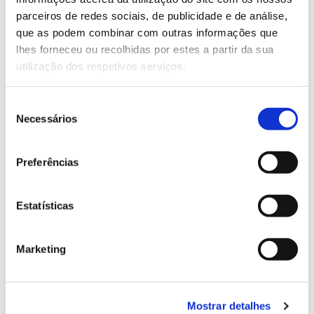
parceiros de redes sociais, de publicidade e de análise,
que as podem combinar com outras informações que
13.07.2026
lhes forneceu ou recolhidas por estes a partir da sua
Genoma do priolo e de outras espécies em risco:
utilização dos respetivos serviços.
conhecer para conservar
Seleção
Necessários
de
consentimento
02.07.2026
Preferências
Registar galhas de Trichi em acácia-das-espigas:
cidadãos chamados a ajudar
Estatísticas
Marketing
25.06.2026
Natureza e florestas procuram jovens voluntários
Mostrar detalhes