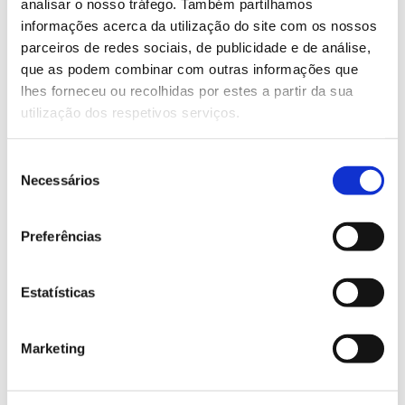
analisar o nosso tráfego. Também partilhamos
Verde”.
informações acerca da utilização do site com os nossos
– Desenvolver novos produtos (painel de partículas,
parceiros de redes sociais, de publicidade e de análise,
pellets e briquetes) visando reduzir as despesas dos
que as podem combinar com outras informações que
proprietários florestais com o controlo das acácias.
lhes forneceu ou recolhidas por estes a partir da sua
Irá fomentar também, através de parcelas
utilização dos respetivos serviços.
demonstrativas, a interação entre a Investigação
Científica e a Sociedade, convidando alunos de
Seleção
escolas locais a visitar as parcelas onde poderão
Necessários
de
aprender a distinguir as diferentes espécies de
consentimento
acácias e as várias técnicas de controlo.
Preferências
Equipa
ISA – Instituto Superior de Agronomia, Associação
Estatísticas
CBPBI – Centro De Biotecnologia De Plantas Da
Beira Interior
Marketing
Conclusão: 2022