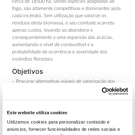
cerca de 18500 ha. Sendo espécies adaptadas ao
fogo, são altamente competitivas e dominantes após
cada incêndio. Sem utilização que valorize os
resíduos desta biomassa, o seu combate acarreta
apenas custos, levando ao abandono e
consequentemente a uma expansão das acácias,
aumentando o nível de combustível e a
probabilidade de ocorrência e severidade dos
incêndios florestais.
Objetivos
– Procurar alternativas viáveis de valorização dos
resíduos provenientes da gestão de acaciais,
tentando obter produtos de valor acrescentado e
promovendo uma gestão mais eficiente por parte dos
proprietários de terrenos invadidos, através do
Este website utiliza cookies
controlo dos custos associados. No âmbito da
Utilizamos cookies para personalizar conteúdo e
estratégia de bioeconomia, o uso de resíduos de
anúncios, fornecer funcionalidades de redes sociais e
Acácia pode ser incluído no “Conceito de Economia