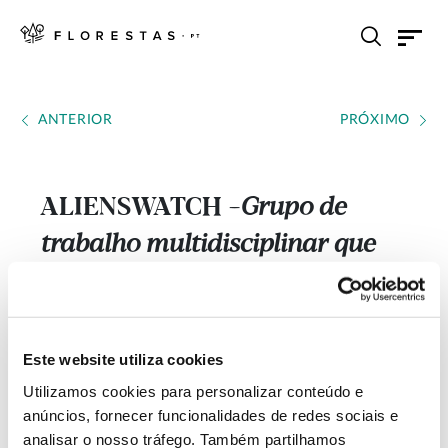
ANTERIOR
PRÓXIMO
ALIENSWATCH
Grupo de
---
trabalho multidisciplinar que
estuda as invasões biológicas
em Portugal criado pelo CIBIO-
InBIO/UP
Este website utiliza cookies
Utilizamos cookies para personalizar conteúdo e
anúncios, fornecer funcionalidades de redes sociais e
analisar o nosso tráfego. Também partilhamos