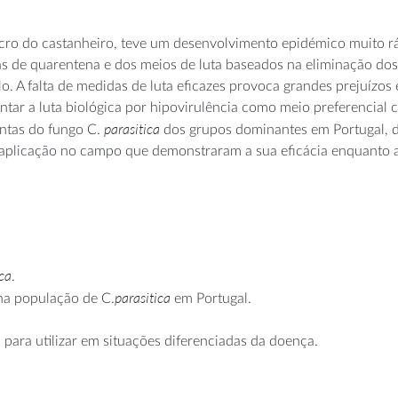
ncro do castanheiro, teve um desenvolvimento epidémico muito rá
s de quarentena e dos meios de luta baseados na eliminação dos
o. A falta de medidas de luta eficazes provoca grandes prejuízo
tar a luta biológica por hipovirulência como meio preferencial c
parasitica
entas do fungo C.
dos grupos dominantes em Portugal, d
 aplicação no campo que demonstraram a sua eficácia enquanto 
ica
.
parasitica
na população de C.
em Portugal.
ara utilizar em situações diferenciadas da doença.