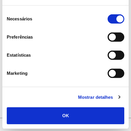
desenvolvimento rural, conservação de
ecossistemas, serviços ambientais, desenvolvimento
Seleção
de ferramentas e soluções de ecoeficiência e uso
Necessários
de
criterioso dos recursos naturais, incluindo a gestão
consentimento
do uso da terra e da monitorização e medição da
resposta social.
Preferências
Estatísticas
Marketing
ANTERIOR
PRÓXIMO
Mostrar detalhes
OK