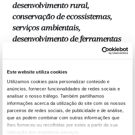
desenvolvimento rural,
conservação de ecossistemas,
serviços ambientais,
desenvolvimento de ferramentas
e soluções de ecoeficiência e uso
criterioso dos recursos naturais,
incluindo a gestão do uso da
Este website utiliza cookies
Utilizamos cookies para personalizar conteúdo e
terra e da monitorização e
anúncios, fornecer funcionalidades de redes sociais e
medição da resposta social.
analisar o nosso tráfego. Também partilhamos
informações acerca da utilização do site com os nossos
parceiros de redes sociais, de publicidade e de análise,
Um Centro com três polos de intervenção e três
que as podem combinar com outras informações que
grupos de pesquisa. O grupo de investigação
lhes forneceu ou recolhidas por estes a partir da sua
Ambiente e Sociedade aborda questões de
utilização dos respetivos serviços.