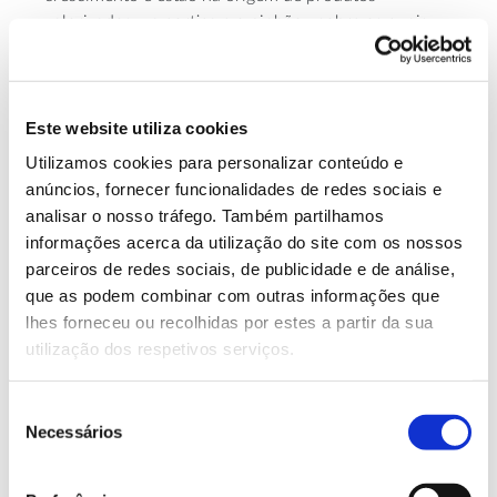
valorizados – a cortiça e o pinhão –sobre os quais
existe já amplo conhecimento de instalação, gestão e
colheita.
Este website utiliza cookies
Objetivos
Utilizamos cookies para personalizar conteúdo e
anúncios, fornecer funcionalidades de redes sociais e
– Identificar locais com aptidão para instalação de
analisar o nosso tráfego. Também partilhamos
povoamentos mistos de sobreiro e pinheiro-manso
informações acerca da utilização do site com os nossos
em Portugal continental.
parceiros de redes sociais, de publicidade e de análise,
– Investigar as interações ecológicas entre as
que as podem combinar com outras informações que
espécies e se predominam relações de competição
lhes forneceu ou recolhidas por estes a partir da sua
ou facilitação, incluindo durante o crescimento, na
utilização dos respetivos serviços.
produção de pinha e cortiça e na suscetibilidade a
pragas.
Seleção
– Apresentar modelos de silvicultura adaptativa a
Necessários
de
aplicar nas misturas de sobreiro e pinheiro-manso
consentimento
com o objetivo de produção de pinha e cortiça,
reduzindo o risco de incêndio.