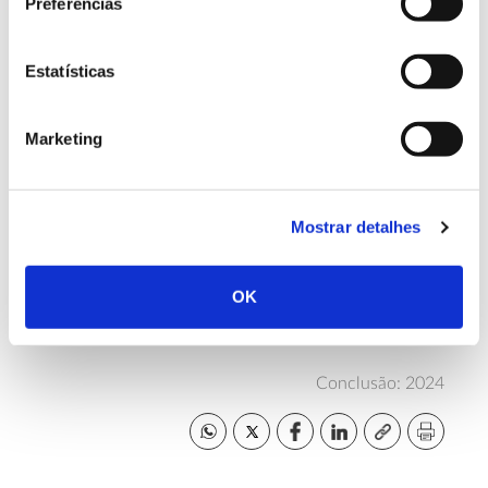
Preferências
– Disseminar e transferir o conhecimento.
Estatísticas
Equipa
Marketing
Liderada pelo INIAV – Instituto Nacional de
Investigação Agrária e Veterinária, I.P., conta com a
colaboração do ISA –
Instituto Superior de Agronomia
Mostrar detalhes
OK
Mais informação sobre o projeto CORKNUT
Conclusão: 2024