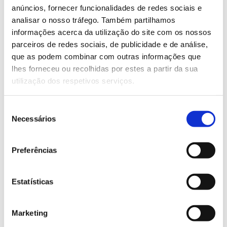
anúncios, fornecer funcionalidades de redes sociais e
– Promover o potencial do montado de sobro e da
analisar o nosso tráfego. Também partilhamos
cortiça, pela qualificação dos recursos humanos do
informações acerca da utilização do site com os nossos
sector e pela afirmação destes recursos em redes e
parceiros de redes sociais, de publicidade e de análise,
mercados internacionais.
que as podem combinar com outras informações que
lhes forneceu ou recolhidas por estes a partir da sua
utilização dos respetivos serviços.
Equipa
Seleção
A Câmara Municipal de Coruche lidera
consórcio
Necessários
de
que integra todas as entidades com projetos
consentimento
executados no âmbito da EEC PROVERE 2007‐2013
e todas as entidades que se propõem executar
Preferências
projetos no âmbito no Programa de Ação 2014-
2020.
Estatísticas
Marketing
Website oficial EEC PROVERE