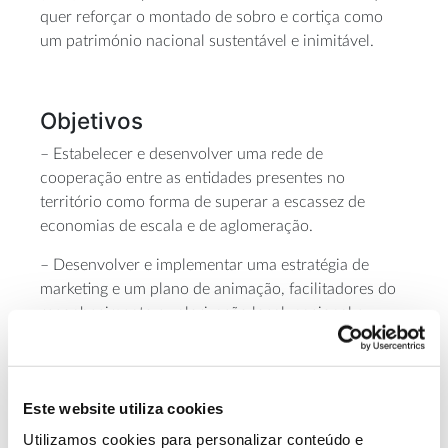
quer reforçar o montado de sobro e cortiça como
um património nacional sustentável e inimitável.
Objetivos
– Estabelecer e desenvolver uma rede de
cooperação entre as entidades presentes no
território como forma de superar a escassez de
economias de escala e de aglomeração.
– Desenvolver e implementar uma estratégia de
marketing e um plano de animação, facilitadores do
reconhecimento e valorização local, nacional e
internacional do montado de sobro e de cortiça.
– Fomentar o conhecimento sobre o montado de
sobro e a cortiça, para aumentar a competitividade
Este website utiliza cookies
das atividades associadas, através da aposta na
Utilizamos cookies para personalizar conteúdo e
investigação, desenvolvimento e inovação (ID&I).