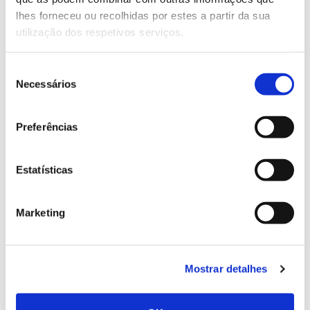
do Baixo Vouga, AFP-Associação Florestal Do Pinhal,
lhes forneceu ou recolhidas por estes a partir da sua
Greenclon Lda., Sfera Ultimate Lda, Silvokoala –
utilização dos respetivos serviços.
Silvicultura E Exploração Florestal Unipessoal Lda,
Vumba-Exploração Florestal Agro-Pecuaria e
Seleção
Turismo S.A.
Necessários
de
consentimento
Preferências
Website oficial Fogo e Invasoras
Estatísticas
Conclusão: 2022
Marketing
Mostrar detalhes
ANTERIOR
PRÓXIMO