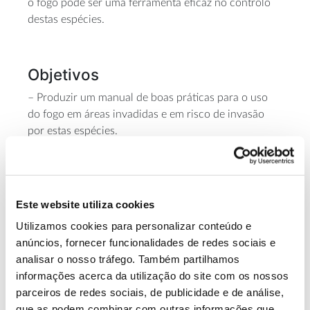
o fogo pode ser uma ferramenta eficaz no controlo
destas espécies.
Objetivos
– Produzir um manual de boas práticas para o uso
do fogo em áreas invadidas e em risco de invasão
por estas espécies.
– Reduzir o risco de invasão, o risco de incêndio e
gerir a biomassa produzida, de forma económica e
ecologicamente adequada, através do
aperfeiçoamento da gestão de combustíveis com
Este website utiliza cookies
fogo controlado.
Utilizamos cookies para personalizar conteúdo e
anúncios, fornecer funcionalidades de redes sociais e
analisar o nosso tráfego. Também partilhamos
Equipa
informações acerca da utilização do site com os nossos
ESAC -Escola Superior Agrária do Instituto
parceiros de redes sociais, de publicidade e de análise,
Politécnico De Coimbra, AFBV -Associação Florestal
que as podem combinar com outras informações que