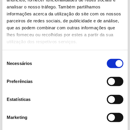
estratégia e as decisões no combate ao fogo.
analisar o nosso tráfego. Também partilhamos
– Ampliar o piloto para a região do Médio-Tejo
informações acerca da utilização do site com os nossos
demonstrando a sua escalabilidade para todo o
parceiros de redes sociais, de publicidade e de análise,
território nacional.
que as podem combinar com outras informações que
lhes forneceu ou recolhidas por estes a partir da sua
utilização dos respetivos serviços.
Equipa
UNINOVA – Instituto de Desenvolvimento de Novas
Seleção
Tecnologias, UA – Universidade de Aveiro, UNL –
Necessários
de
Universidade Nova de Lisboa, ISA – Instituto
consentimento
Superior de Agronomia, IT – Instituto de
Preferências
Telecomunicações, DGT – Direção-Geral do
Território
Estatísticas
Website oficial foRESTER
Marketing