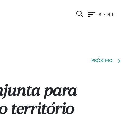
MENU
PRÓXIMO
njunta para
 território