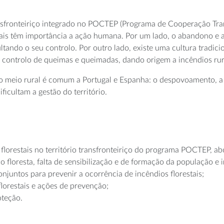
transfronteiriço integrado no POCTEP (Programa de Cooperação Tr
quais têm importância a ação humana. Por um lado, o abandono e 
ultando o seu controlo. Por outro lado, existe uma cultura tradic
e controlo de queimas e queimadas, dando origem a incêndios rur
meio rural é comum a Portugal e Espanha: o despovoamento, a f
ficultam a gestão do território.
 florestais no território transfronteiriço do programa POCTEP, a
 floresta, falta de sensibilização e de formação da população e i
juntos para prevenir a ocorrência de incêndios florestais;
florestais e ações de prevenção;
oteção.