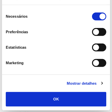
amostragem e análise da matéria orgânica do solo;
– Produzir cartografia de variação interanual da
Seleção
matéria orgânica no solo em pastagens biodiversas a
Necessários
de
partir do método desenvolvido no projeto;
consentimento
– Estudar a relação entre as práticas de gestão das
pastagens biodiversas e os teores de matéria
Preferências
orgânica do solo;
– Divulgar o impacte quantificado das práticas sobre
Estatísticas
a matéria orgânica do solo.
Marketing
Equipa
Liderada pela Terraprima – Serviços Ambientais,
Mostrar detalhes
conta com a participação do INIAV – Instituto
Nacional de Investigação Agrária e Veterinária,
Universidade de Évora, CAP – Confederação dos
OK
Agricultores de Portugal, Fundação Eugénio de
Almeida e várias Herdades, Sociedades Agrícolas e