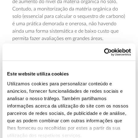
de aumento do nível da matéria orgânica no solo.
Contudo, a monitorização da matéria orgânica do
solo (essencial para calcular o sequestro de carbono)
é uma prática demorada e onerosa, não havendo
ainda uma forma sistemática e de baixo custo que
permita fazer avaliações em grandes áreas.
Objetivos
– Promover conhecimento relativo ao solo, para
Este website utiliza cookies
aumentar a eficácia da gestão numa perspetiva de
Utilizamos cookies para personalizar conteúdo e
caracterização e potenciação dos serviços
anúncios, fornecer funcionalidades de redes sociais e
ambientais gerados;
analisar o nosso tráfego. Também partilhamos
– Criar uma abordagem metodológica que reduza o
informações acerca da utilização do site com os nossos
custo de obtenção de informação sobre teores de
parceiros de redes sociais, de publicidade e de análise,
matéria orgânica no solo, para que possa ser
que as podem combinar com outras informações que
considerada na gestão;
lhes forneceu ou recolhidas por estes a partir da sua
– Desenvolver um método expedito para
utilização dos respetivos serviços.